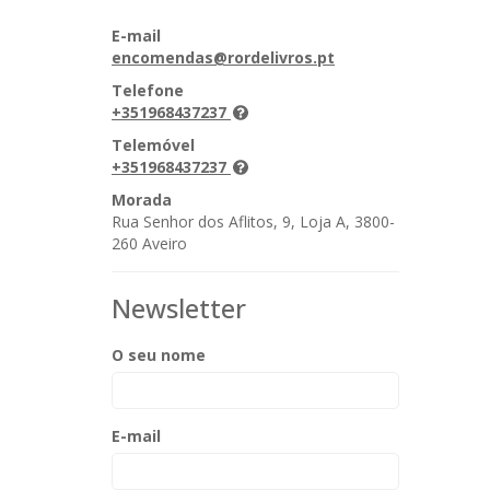
E-mail
encomendas@rordelivros.pt
Telefone
+351968437237
Telemóvel
+351968437237
Morada
Rua Senhor dos Aflitos, 9, Loja A, 3800-
260 Aveiro
Newsletter
O seu nome
E-mail