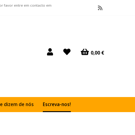
por favor entre em contacto em
0,00 €
e dizem de nós
Escreva-nos!