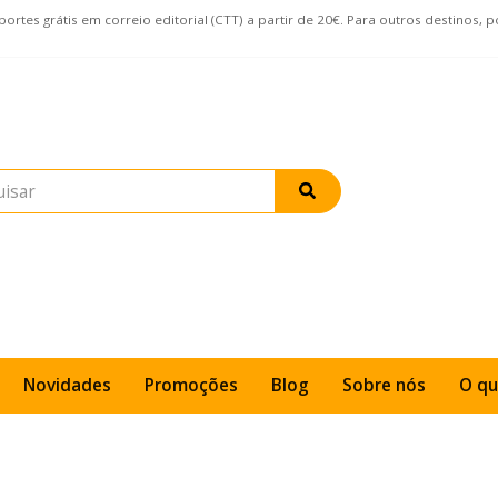
rtes grátis em correio editorial (CTT) a partir de 20€. Para outros destinos, 
Novidades
Promoções
Blog
Sobre nós
O qu