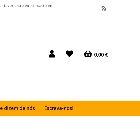
por favor entre em contacto em
0,00 €
e dizem de nós
Escreva-nos!