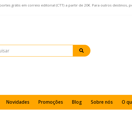
rtes grátis em correio editorial (CTT) a partir de 20€. Para outros destinos, 
Novidades
Promoções
Blog
Sobre nós
O qu