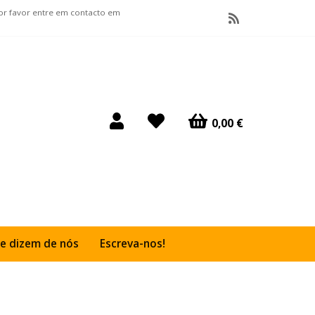
por favor entre em contacto em
0,00 €
e dizem de nós
Escreva-nos!