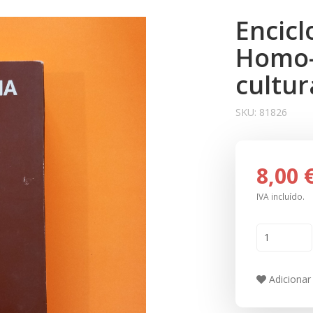
Encicl
Homo-
cultur
SKU:
81826
8,00 
IVA incluído.
Adicionar 