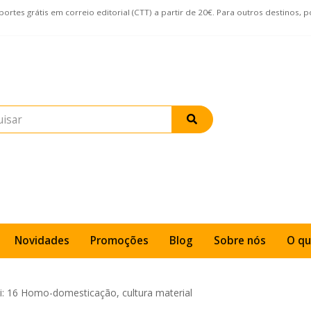
rtes grátis em correio editorial (CTT) a partir de 20€. Para outros destinos, 
Novidades
Promoções
Blog
Sobre nós
O qu
di: 16 Homo-domesticação, cultura material