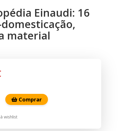
opédia Einaudi: 16
domesticação,
a material
€
Comprar
à wishlist