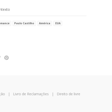
ntexto
omance
Paulo Castilho
América
EUA
ção
|
Livro de Reclamações
|
Direito de livre