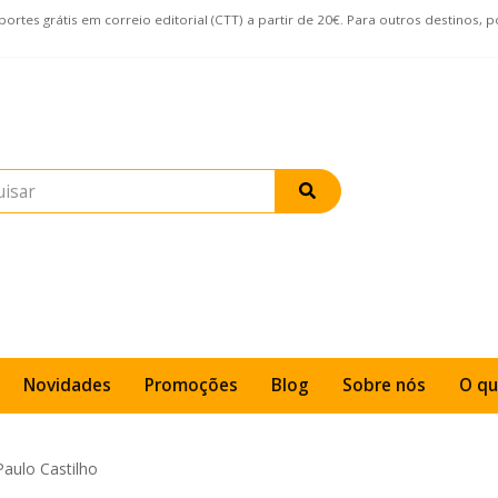
rtes grátis em correio editorial (CTT) a partir de 20€. Para outros destinos, 
Novidades
Promoções
Blog
Sobre nós
O qu
Paulo Castilho