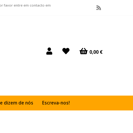
por favor entre em contacto em
0,00 €
e dizem de nós
Escreva-nos!