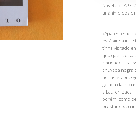
Novela da APE- 
unânime dos ci
«Aparentemente 
está ainda intac
tinha visitado e
qualquer coisa 
claridade. Era i
chuvada negra d
homens contagia
gelada da escur
a Lauren Bacall
porém, como deu
prestar o seu i