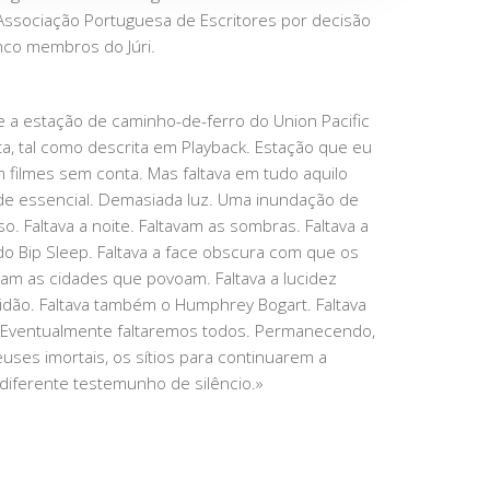
Associação Portuguesa de Escritores por decisão
nco membros do Júri.
a estação de caminho-de-ferro do Union Pacific
ta, tal como descrita em Playback. Estação que eu
m filmes sem conta. Mas faltava em tudo aquilo
de essencial. Demasiada luz. Uma inundação de
sso. Faltava a noite. Faltavam as sombras. Faltava a
o Bip Sleep. Faltava a face obscura com que os
m as cidades que povoam. Faltava a lucidez
idão. Faltava também o Humphrey Bogart. Faltava
. Eventualmente faltaremos todos. Permanecendo,
ses imortais, os sítios para continuarem a
ndiferente testemunho de silêncio.»