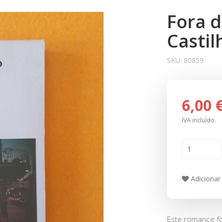
Fora d
Castil
SKU:
80859
6,00 
IVA incluído.
Adicionar 
Este romance f