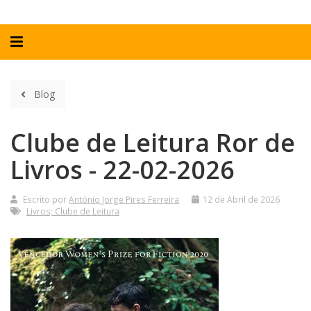
Alternar
navegação
Blog
Clube de Leitura Ror de
Livros - 22-02-2026
Clube
Escrito por
António Jorge Pires Ferreira
12 de Abril de 2026
Livros; Clube de Leitura
de
Leitura
Ror
de