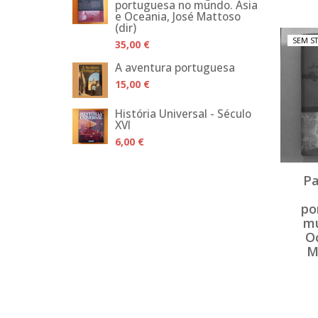
portuguesa no mundo. Ásia
e Oceania, José Mattoso
(dir)
SEM S
35,00 €
A aventura portuguesa
15,00 €
História Universal - Século
XVI
6,00 €
Pa
po
mu
Oc
M