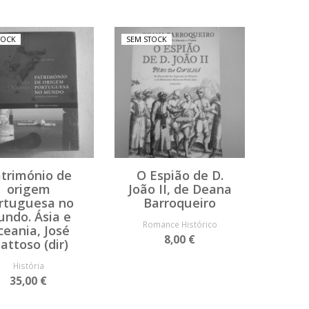
TOCK
SEM STOCK
trimónio de
O Espião de D.
origem
João II, de Deana
rtuguesa no
Barroqueiro
ndo. Ásia e
Romance Histórico
eania, José
8,00 €
attoso (dir)
História
35,00 €