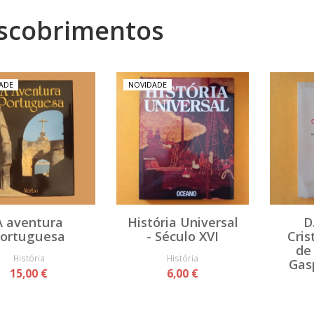
scobrimentos
ADE
NOVIDADE
A aventura
História Universal
D
ortuguesa
- Século XVI
Cris
de
História
História
Gas
15,00 €
6,00 €