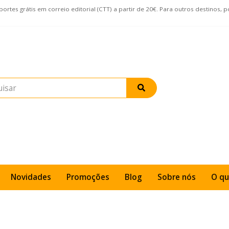
rtes grátis em correio editorial (CTT) a partir de 20€. Para outros destinos, 
Novidades
Promoções
Blog
Sobre nós
O qu