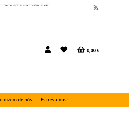
por favor entre em contacto em
0,00 €
e dizem de nós
Escreva-nos!