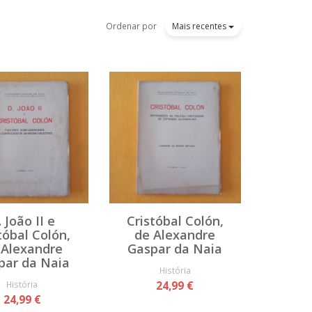
Ordenar por
Mais recentes
. João II e
Cristóbal Colón,
tóbal Colón,
de Alexandre
 Alexandre
Gaspar da Naia
par da Naia
História
História
24,99 €
24,99 €